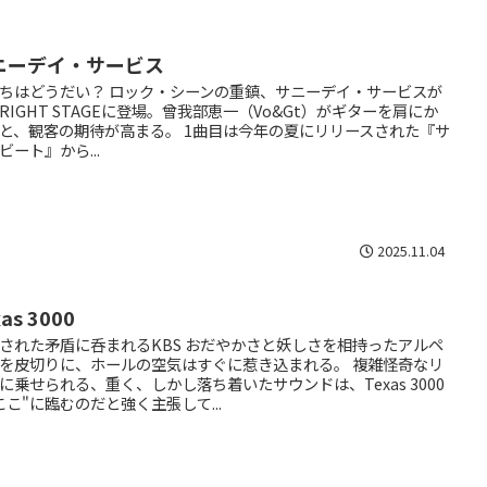
ニーデイ・サービス
ちはどうだい？ ロック・シーンの重鎮、サニーデイ・サービスが
G RIGHT STAGEに登場。曾我部恵一（Vo&Gt）がギターを肩にか
と、観客の期待が高まる。 1曲目は今年の夏にリリースされた『サ
ビート』から...
2025.11.04
xas 3000
された矛盾に呑まれるKBS おだやかさと妖しさを相持ったアルペ
を皮切りに、ホールの空気はすぐに惹き込まれる。 複雑怪奇なリ
に乗せられる、重く、しかし落ち着いたサウンドは、Texas 3000
ここ"に臨むのだと強く主張して...