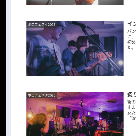
イ
ボロフェスタ2025
バン
に、
初め
た。
炙
ボロフェスタ2025
街の
止ま
女た
「8