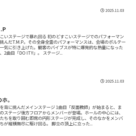
2025.11.03
M.P
こいステージで暴れ回る 初のどすこいステージでのパフォーマン
挑んだT.M.P。その全身全霊のパフォーマンスは、会場のボルテー
一気に引き上げた。観客のバイブスが特に爆発的な熱量になった
、2曲目「DO IT!!」。 ステージ...
2025.11.03
のホ。
を背に挑んだメインステージ 1曲目「反面教師」が始まると、ま
のステージ後方フロアからメンバーが登場。ホールの中心には、
たちを取り囲む即席の円形ステージが完成し、そのなかをメンバ
ちが縦横無尽に駆け回る。 脚立の頂上に立った...