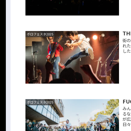
TH
ボロフェスタ2025
街の
れた
した
FU
ボロフェスタ2025
みん
るな
が広
日々