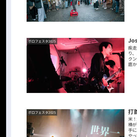
Jo
ボロフェスタ2025
疾走
り、
クン
底か
打
ボロフェスタ2025
米！
棒が
手に
やっ