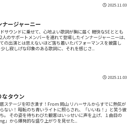
2025.11.03
ンナージャーニー
ドサウンドに乗せて、心地よい歌詞が胸に届く 軽快なSEととも
2人のサポートメンバーを連れて登場したインナージャーニーは、
ての出演とは思えないほど落ち着いたパフォーマンスを披露し
 少し寂しげな印象のある歌詞に、それを感じさ...
2025.11.03
りなタウン
底ステージを叩き潰す！From 岡山 リハーサルからすでに熱気が
らない！ 暗転のち青いライトに照らされ、「いいね！」と笑う彼
ち。 その姿を待ちわびた観客はいっせいに声を上げ、１曲目の
mg」から爆発的な盛り上がりを見せた...