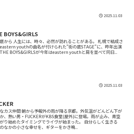
2025.11.03
E BOYS&GIRLS
底から 人生には、時々、必然が訪れることがある。 札幌で結成さ
eastern youthの曲名が付けられた"街の底STAGE"に、昨年出演
THE BOYS&GIRLSが今年はeastern youthと肩を並べて同日...
2025.11.03
CKER
なカス仲間 朝から予報外の雨が降る京都。外気温がどんどん下が
か、熱い男・FUCKERがKBS食堂(屋外)に登場。雨が止み、青空
がり始めたタイミングでライヴが始まった。 自分らしく生きる
のなかの小さな幸せを、ギターをかき鳴...