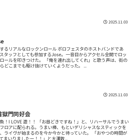
2025.11.03
se
するリアルなロックンロール ボロフェスタのホストバンドであ
スタッフとしても参加するJose。一音目からアクセル全開でロッ
ロールを叩きつけた。 「俺を連れ出してくれ」と歌う声は、街の
らどこまでも駆け抜けていくようだった。 ...
2025.11.03
首獄門同好会
魚！I LOVE 遊！！ 「お昼どきですね！」と、リハーサルでうまい
フロアに配られる。うまい棒、もといデリシャスなスティックを
、ライヴが始まるのを今か今かと待っていた。 「おやつの時間が
てまいりましたー！！」と大澤敦...