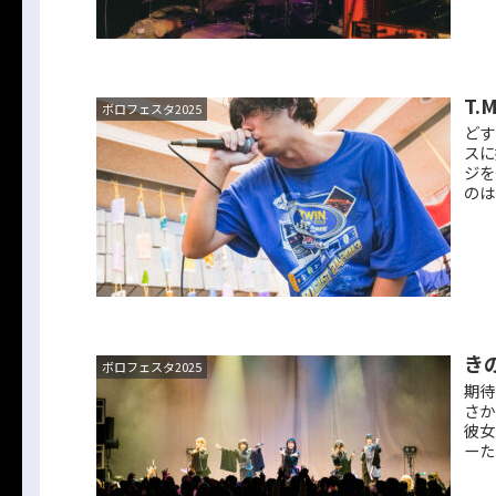
T.
ボロフェスタ2025
どす
スに
ジを
のは
き
ボロフェスタ2025
期待
さか
彼女
ーた