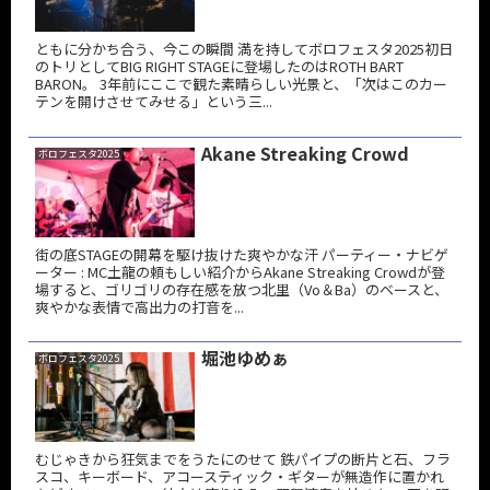
ともに分かち合う、今この瞬間 満を持してボロフェスタ2025初日
のトリとしてBIG RIGHT STAGEに登場したのはROTH BART
BARON。 3年前にここで観た素晴らしい光景と、「次はこのカー
テンを開けさせてみせる」という三...
Akane Streaking Crowd
ボロフェスタ2025
街の底STAGEの開幕を駆け抜けた爽やかな汗 パーティー・ナビゲ
ーター : MC土龍の頼もしい紹介からAkane Streaking Crowdが登
場すると、ゴリゴリの存在感を放つ北里（Vo＆Ba）のベースと、
爽やかな表情で高出力の打音を...
堀池ゆめぁ
ボロフェスタ2025
むじゃきから狂気までをうたにのせて 鉄パイプの断片と石、フラ
スコ、キーボード、アコースティック・ギターが無造作に置かれ