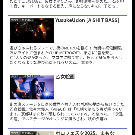
たどすこいSTAGE。彼女は座り込み、即興演奏を始めた。 石を叩
く音、キーボードをなぞる指先、声にならない叫び。子ども...
YusukeUdon [A SHIT BASS]
ボロフェスタ2025
遊び心あふれるプレイで、夜のMETROを揺らす 時間は終電間際。
眩いライトに包まれたCLUB METROの中、まさに“音を楽し
む”人々の姿があった。 フロアに鳴り響く、思わず身体を揺らし
たくなるような遊び心あふれるリズム。 意表を...
乙女絵画
ボロフェスタ2025
街の底ステージを自身の世界へ惹き込む 札幌の地から駆けつけた
乙女絵画。佐々木優人（Vo&Gt）は「札幌ではもう雪が降ってい
ます。京都はまだ秋が感じられていいですね」と語った。「永遠
の瞳」ではステージがオレンジに照らされ、秋の夕暮れ...
ボロフェスタ2025、まもな
ボロフェスタ2025