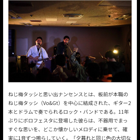
ねじ梅タッシと思い出ナンセンスとは、板前が本職の
ねじ梅タッシ（Vo&Gt）を中心に結成された、ギター2
本とドラムで奏でられるロック・バンドである。11年
ぶりにボロフェスタに登場した彼らは、不器用でまっ
すぐな思いを、どこか懐かしいメロディに乗せて、確
実に1音ずつ鳴らしていく。「夕暮れと同じ色の大切な