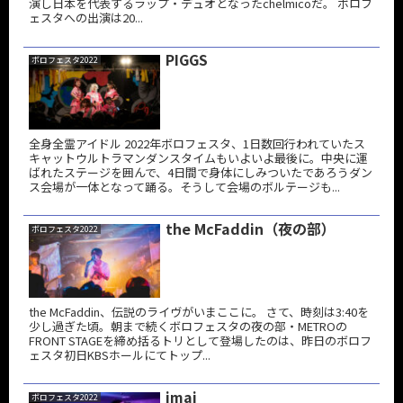
演し日本を代表するラップ・デュオとなったchelmicoだ。 ボロフ
ェスタへの出演は20...
PIGGS
ボロフェスタ2022
全身全霊アイドル 2022年ボロフェスタ、1日数回行われていたス
キャットウルトラマンダンスタイムもいよいよ最後に。中央に運
ばれたステージを囲んで、4日間で身体にしみついたであろうダン
ス会場が一体となって踊る。そうして会場のボルテージも...
the McFaddin（夜の部）
ボロフェスタ2022
the McFaddin、伝説のライヴがいまここに。 さて、時刻は3:40を
少し過ぎた頃。朝まで続くボロフェスタの夜の部・METROの
FRONT STAGEを締め括るトリとして登場したのは、昨日のボロフ
ェスタ初日KBSホールにてトップ...
imai
ボロフェスタ2022