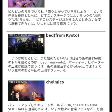
ピカピカのままでいてね 「盛り上がっていきましょう！」という
元気な挨拶とともに、どすこいステージではよいまつりの“お祀
り”が始まった。 「どすこいステージだからふんどしみたいな変
な服着てきた」と、いつもとは違う衣装にキラ...
bed(from Kyoto)
ボロフェスタ2022
「いつか終わるけど、また始めたらいい」 3日目の街の底STAGE
のトリを務めるのは、bed(from kyoto)。パーティーナビゲーター
の土龍が前説で言うには「街の底復活するからbed出てよ！」と
いう意味のある今回の出演オファー。6...
chelmico
ボロフェスタ2022
パワー・アップしたキュートガールズにOK, Cheers! ORANGE
SIDE STAGEに登場したのは、いまや数々の音楽フェスなどにも出