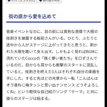
ボロフェスタ2022
街の底STAGE
街の底から愛を込めて
音楽イベントなのに、目の前には真剣な表情で大根の
桂剥きを披露する板前さんがいる。ひとり、ふたりと
途中から人がステージに上がってきたと思うと、剥か
れた大根を跪いて支え出す。しかもよく見ればBGMに
流れていたCoccoの「強く儚い者たち」を口ずさんで
いるのだ。目からも耳からも衝撃のスタートに混乱し
ていると、桂剥きを終えた3人はそれぞれ自分の楽器を
手にした。すると先ほどの光景から一転「こんばんは
オラ達ねじ梅タッシと思い出ナンセンス どうぞよろし
くね」という軽快な自己紹介ソング「テーマ」と共に
彼らのステージは始まる。