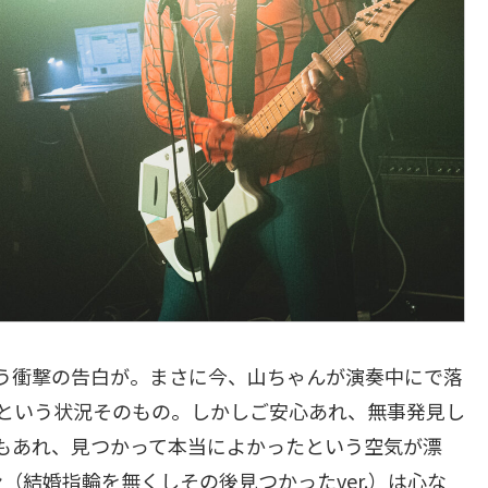
う衝撃の告白が。まさに今、山ちゃんが演奏中にで落
 という状況そのもの。しかしご安心あれ、無事発見し
もあれ、見つかって本当によかったという空気が漂
（結婚指輪を無くしその後見つかったver.）は心な