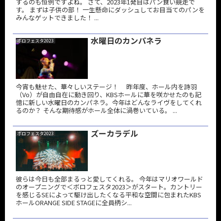
するのも恒例ですよね。 さて、2023年1発目はパン食い競走で
す。 まずは子供の部！ 一生懸命にダッシュしてお目当てのパンを
みんなゲットできました！ ...
水曜日のカンパネラ
ボロフェスタ2023
今宵も魅せた、華々しいステージ！ 昨年度、ホール内を詩羽
（Vo）が自由自在に動き回り、KBSホールに華を咲かせたのも記
憶に新しい水曜日のカンパネラ。今年はどんなライヴをしてくれ
るのか？ そんな期待感がホール全体に渦巻いている。 ...
ズーカラデル
ボロフェスタ2023
彼らは今日も全部まるっと愛してくれる。 今年はマリオワールド
のオープニングで＜ボロフェスタ2023＞がスタート。カントリー
を感じるSEによって駆け出したくなる平和な空間に包まれたKBS
ホールORANGE SIDE STAGEに全員柄シ...