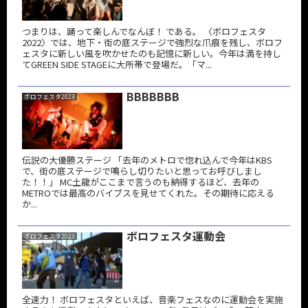
つまりは、踊って楽しんでなんぼ！ である。 〈ボロフェスタ
2022〉では、地下・街の底ステージで強烈な爪痕を残し、ボロフ
ェスタに新しい風を吹かせたのも記憶に新しい。今年は満を持し
てGREEN SIDE STAGEに大所帯で登場だ。「マ...
BBBBBBB
ボロフェスタ2023
伝説の大優勝ステージ 「去年のメトロで惚れ込んで今年はKBS
で、街の底ステージで鳴らし切りたいと思ってお呼びしまし
た！！」 MC土龍がここまで言うのも納得するほど、去年の
METROでは最高のバイブスを見せてくれた。その期待に応える
か...
ボロフェスタ運動会
ボロフェスタ2023
全速力！ ボロフェスタといえば、音楽フェスなのに運動会を実施