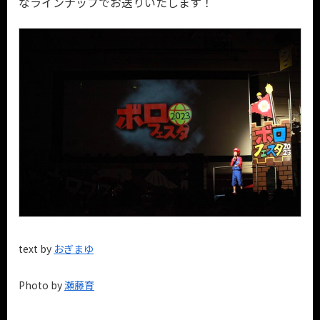
なラインナップでお送りいたします！
text by
おぎまゆ
Photo by
瀬藤育