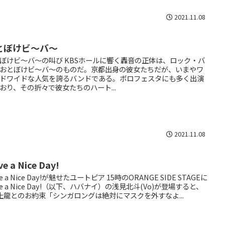
2021.11.08
とぼけビ～バ～
ぼけビ～バ～の叫び KBSホールに響く轟音の正体は、ロック・バ
おとぼけビ～バ～のものだ。京都出身の彼女たちだが、いまやワ
ドワイドな人気を誇るバンドである。ボロフェスタにも多く出演
おり、その折々で彼女たちのハート...
2021.11.08
e a Nice Day!
e a Nice Day!が魅せたユートピア 15時のORANGE SIDE STAGEに
ve a Nice Day!（以下、ハバナイ）の浅見北斗(Vo)が登場すると、
土龍とのお約束「シンガロングは絶対にマスクを外すなよ...