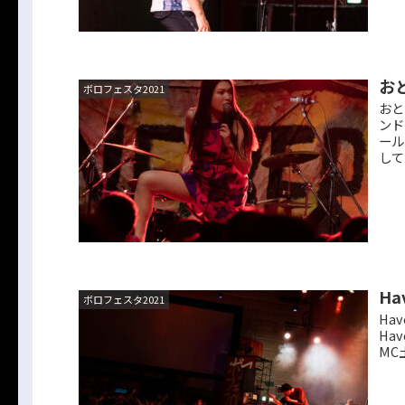
お
ボロフェスタ2021
おと
ンド
ール
して
Hav
ボロフェスタ2021
Hav
Ha
MC