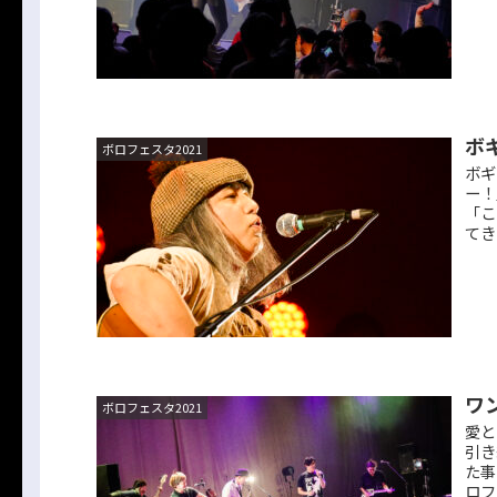
ボ
ボロフェスタ2021
ボギ
ー！
「こ
てき
ワ
ボロフェスタ2021
愛と
引き
た事
ロフ