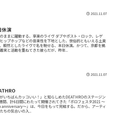
2021.11.07
日休演
のままに躍動する、享楽のライヴ ダブやポスト・ロック、レゲ
ヒップホップなどの音楽性を下地とした、世俗的ともいえる土臭
、毅然としたライヴで名を馳せる、本日休演。かつて、京都を拠
着実と活動を重ねてきた彼らだが、昨年...
2021.11.07
ATHRO
がいちばんカッコいい！」と知らしめたDEATHROのステージン
2週間、計6日間にわたって開催されてきた「ボロフェスタ2021 ～
th anniversary～」は、今日をもって完結する。だから、アーティ
たちの気合いの入...