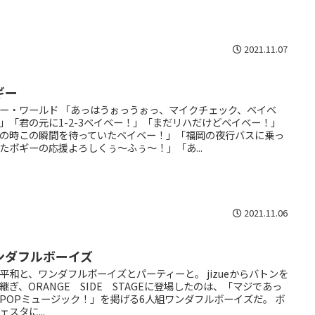
2021.11.07
ギー
ー・ワールド 「あっはうぉっうぉっ、マイクチェック、ベイベ
」「君の元に1-2-3ベイベー！」「まだリハだけどベイベー！」
の時この瞬間を待っていたベイベー！」「福岡の夜行バスに乗っ
たボギーの応援よろしくぅ～ふぅ～！」「あ...
2021.11.06
ンダフルボーイズ
平和と、ワンダフルボーイズとパーティーと。 jizueからバトンを
継ぎ、ORANGE SIDE STAGEに登場したのは、「マジであっ
POPミュージック！」を掲げる6人組ワンダフルボーイズだ。 ボ
ェスタに...