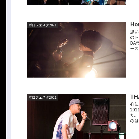
Ho
ボロフェスタ2021
思い
のト
DA
ース
TH
ボロフェスタ2021
心に
20
た。
のはT