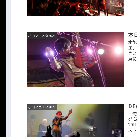
本
ボロフェスタ2021
本能
エ、
さと
点に
DE
ボロフェスタ2021
「俺
グ 
20
スト