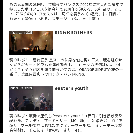
あの思春期の延長線上で鳴らすパンクス 2002年に京大西部講堂で
始まったボロフェスタは今年で20周年を迎える。20年目の、そし
て2年ぶりのボロフェスタは、周年を祝うべく2週間、計6日間に
わたって開催中である。ステージ上では、MC土龍（...
KING BROTHERS
ボロフェスタ2021
魂の叫び！ 荒れ狂う 黒スーツに身を包む男が三人、魂を迸らせ
ながらギターとドラムを掻き鳴らす。「ロックの準備はいいです
か！？」そう観客を煽り散らかすのは、ORANGE SIDE STAGEの一
番手、兵庫県西宮市のロック・バンドKING...
eastern youth
ボロフェスタ2021
魂の叫びと演奏で圧倒したeastern youth！ 1日目に引き続き突然
現れた、フレディ・マーキュリー（MC土龍）。足踏みと手拍子を
煽り、ホール後方に現れたのはミラーボールだ。 ミラーボールが
突然割れ、そこには『街の底 より ea...