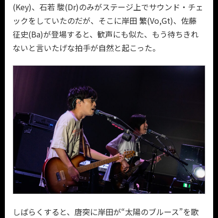
(Key)、石若 駿(Dr)のみがステージ上でサウンド・チェ
ックをしていたのだが、そこに岸田 繁(Vo,Gt)、佐藤
征史(Ba)が登場すると、歓声にも似た、もう待ちきれ
ないと言いたげな拍手が自然と起こった。
しばらくすると、唐突に岸田が“太陽のブルース”を歌