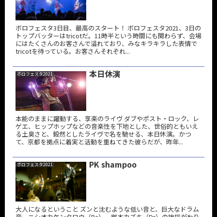
ボロフェスタ3日目、最高のスタート！ ボロフェスタ2021、3日の
トップバッターはtricotだ。11時半という時間にも関わらず、会場
にはたくさんのお客さんで溢れており、みなキラキラした表情で
tricotを待っている。お客さんそれぞれ...
本日休演
ボロフェスタ2021
本能のままに躍動する、享楽のライヴ ダブやポスト・ロック、レ
ゲエ、ヒップホップなどの音楽性を下地とした、世俗的ともいえ
る土臭さと、毅然としたライヴで名を馳せる、本日休演。かつ
て、京都を拠点に着実と活動を重ねてきた彼らだが、昨年...
PK shampoo
ボロフェスタ2021
大人になるということ ズンと沈むような低い音と、巨大なドラム
音。ニシオカケンタロウ（Ba）、桝本カズキ（Dr）の挨拶がわり