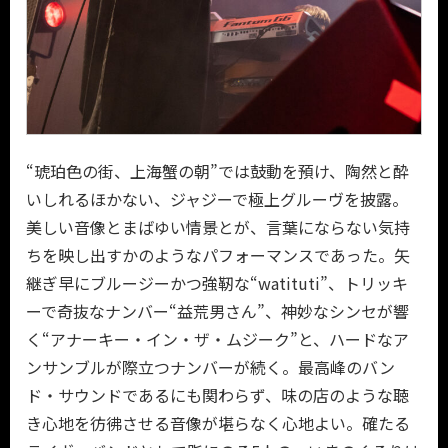
“琥珀色の街、上海蟹の朝”では鼓動を預け、陶然と酔
いしれるほかない、ジャジーで極上グルーヴを披露。
美しい音像とまばゆい情景とが、言葉にならない気持
ちを映し出すかのようなパフォーマンスであった。矢
継ぎ早にブルージーかつ強靭な“watituti”、トリッキ
ーで奇抜なナンバー“益荒男さん”、神妙なシンセが響
く“アナーキー・イン・ザ・ムジーク”と、ハードなア
ンサンブルが際立つナンバーが続く。最高峰のバン
ド・サウンドであるにも関わらず、味の店のような聴
き心地を彷彿させる音像が堪らなく心地よい。確たる