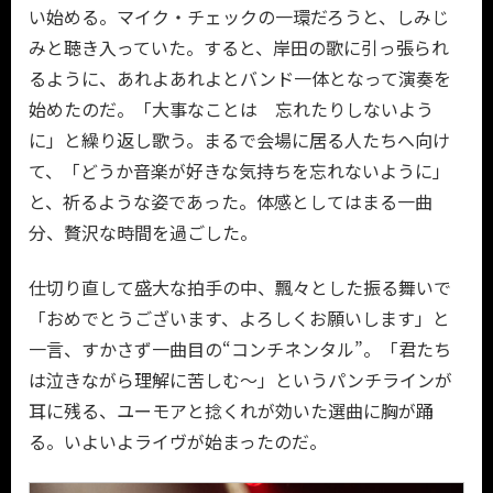
い始める。マイク・チェックの一環だろうと、しみじ
みと聴き入っていた。すると、岸田の歌に引っ張られ
るように、あれよあれよとバンド一体となって演奏を
始めたのだ。「大事なことは 忘れたりしないよう
に」と繰り返し歌う。まるで会場に居る人たちへ向け
て、「どうか音楽が好きな気持ちを忘れないように」
と、祈るような姿であった。体感としてはまる一曲
分、贅沢な時間を過ごした。
仕切り直して盛大な拍手の中、飄々とした振る舞いで
「おめでとうございます、よろしくお願いします」と
一言、すかさず一曲目の“コンチネンタル”。「君たち
は泣きながら理解に苦しむ～」というパンチラインが
耳に残る、ユーモアと捻くれが効いた選曲に胸が踊
る。いよいよライヴが始まったのだ。