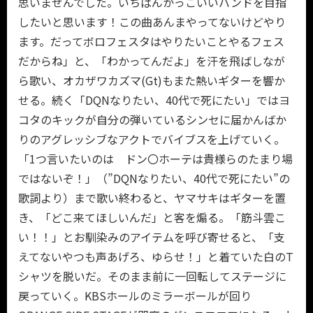
思いませんでした。いちばんかっこいいバンドを目指
したいと思います！この曲あんまやってないけどやり
ます。だってボロフェスタはやりたいことやるフェス
だからね」と、「わかってんだよ」を汗を飛ばしなが
ら歌い、オカザワカズマ(Gt)もまた熱いギターを響か
せる。続く「DQNなりたい、40代で死にたい」ではヨ
コタのキックが自分の弾いているシンセに届かんばか
りのアグレッシブなアクトでバイブスを上げていく。
「1つ言いたいのは ドン〇ホーテは貴様らのたまり場
ではないぞ！」（”DQNなりたい、40代で死にたい”の
歌詞より）まで歌い終わると、ヤマサキはギターを置
き、「どこ来てほしいんだ」と客を煽る。「筋斗雲こ
い！！」とお馴染みのアイテムを呼び寄せると、「支
えてないやつも声あげろ、ゆらせ！」と着ていた白のT
シャツを脱いだ。そのまま前に一回転してステージに
戻っていく。KBSホールのミラーボールが回り