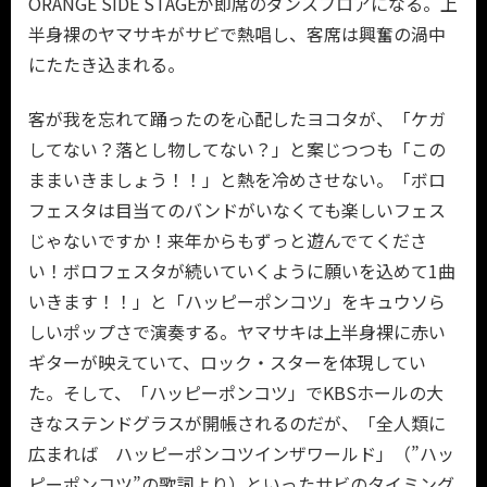
ORANGE SIDE STAGEが即席のダンスフロアになる。上
半身裸のヤマサキがサビで熱唱し、客席は興奮の渦中
にたたき込まれる。
客が我を忘れて踊ったのを心配したヨコタが、「ケガ
してない？落とし物してない？」と案じつつも「この
ままいきましょう！！」と熱を冷めさせない。「ボロ
フェスタは目当てのバンドがいなくても楽しいフェス
じゃないですか！来年からもずっと遊んでてくださ
い！ボロフェスタが続いていくように願いを込めて1曲
いきます！！」と「ハッピーポンコツ」をキュウソら
しいポップさで演奏する。ヤマサキは上半身裸に赤い
ギターが映えていて、ロック・スターを体現してい
た。そして、「ハッピーポンコツ」でKBSホールの大
きなステンドグラスが開帳されるのだが、「全人類に
広まれば ハッピーポンコツインザワールド」（”ハッ
ピーポンコツ”の歌詞より）といったサビのタイミング