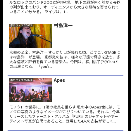
ルなロックのバンドZOOZが初登場。 地下の扉が開く前から長蛇
の列が出来ており、オーディエンスから大きな期待を寄せられて
いることが分かる。 ライヴは、1...
村島洋一
ボロフェスタ2023
京都の至宝、村島洋一 すっかり日が暮れた頃、どすこいSTAGEに
は村島洋一が登場。 京都発の彼は、様々な形態で輝きを放ち、多
大な信頼と評価を得ている音楽人。今回は、松川桃子(Pf/Cho)と
の出演となる。 「you'r...
Apes
ボロフェスタ2023
モノクロの世界に、1滴の絵具を垂らす 私の中のApes像には、モ
ノクロ写真のようなイメージがこびりついている。それは、今年
リリースしたファースト・アルバム『PUR』のジャケットやアー
ティスト写真が白黒であること、登場した4人の衣装が奇しく...