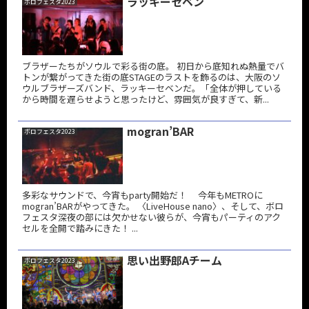
ラッキーセベン
ボロフェスタ2023
ブラザーたちがソウルで彩る街の底。 初日から底知れぬ熱量でバ
トンが繋がってきた街の底STAGEのラストを飾るのは、大阪のソ
ウルブラザーズバンド、ラッキーセベンだ。「全体が押している
から時間を遅らせようと思ったけど、雰囲気が良すぎて、新...
mogran’BAR
ボロフェスタ2023
多彩なサウンドで、今宵もparty開始だ！ 今年もMETROに
mogran’BARがやってきた。 〈LiveHouse nano〉、そして、ボロ
フェスタ深夜の部には欠かせない彼らが、今宵もパーティのアク
セルを全開で踏みにきた！ ...
思い出野郎Aチーム
ボロフェスタ2023