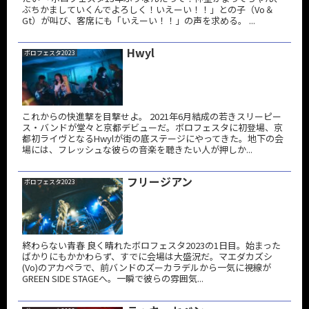
ぶちかましていくんでよろしく！いえーい！！」との子（Vo＆
Gt）が叫び、客席にも「いえーい！！」の声を求める。 ...
Hwyl
ボロフェスタ2023
これからの快進撃を目撃せよ。 2021年6月結成の若きスリーピー
ス・バンドが堂々と京都デビューだ。ボロフェスタに初登場、京
都初ライヴとなるHwylが街の底ステージにやってきた。地下の会
場には、フレッシュな彼らの音楽を聴きたい人が押しか...
フリージアン
ボロフェスタ2023
終わらない青春 良く晴れたボロフェスタ2023の1日目。始まった
ばかりにもかかわらず、すでに会場は大盛況だ。マエダカズシ
(Vo)のアカペラで、前バンドのズーカラデルから一気に視線が
GREEN SIDE STAGEへ。一瞬で彼らの雰囲気...