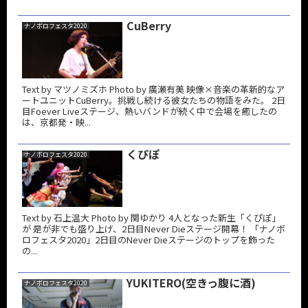
CuBerry
ナノボロフェスタ2020
Text by マツノミズホ Photo by 廣瀬有美 映像×音楽の革新的なア
ートユニットCuBerry。挑戦し続ける彼女たちの物語をみた。 2日
目Foever Liveステージ、熱いバンドが続く中で会場を癒したの
は、京都発・映...
くぴぽ
ナノボロフェスタ2020
Text by 石上温大 Photo by 関ゆかり 4人となった新生「くぴぽ」
が 是が非でも盛り上げ、2日目Never Dieステージ開幕！ 「ナノボ
ロフェスタ2020」2日目のNever Dieステージのトップを飾った
の...
YUKITERO(空きっ腹に酒)
ナノボロフェスタ2020